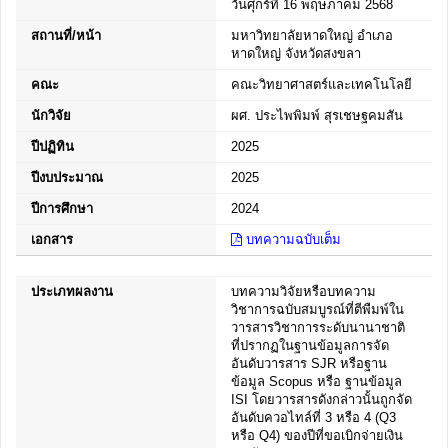
วันศุกร์ที่ 16 พฤษภาคม 2568
สถานที่/หน้า
มหาวิทยาลัยหาดใหญ่ อำเภอ
หาดใหญ่ จังหวัดสงขลา
คณะ
คณะวิทยาศาสตร์และเทคโนโลยี
นักวิจัย
ผศ. ประไพพิมพ์ สุรเชษฐคมสัน
ปีปฏิทิน
2025
ปีงบประมาณ
2025
ปีการศึกษา
2024
เอกสาร
บทความฉบับเต็ม
ประเภทผลงาน
บทความวิจัยหรือบทความ
วิชาการฉบับสมบูรณ์ที่ตีพืมพ์ใน
วารสารวิชาการระดับนานาชาติ
ที่ปรากฏในฐานข้อมูลการจัด
อันดับวารสาร SJR หรือฐาน
ข้อมูล Scopus หรือ ฐานข้อมูล
ISI โดยวารสารดังกล่าวนั้นถูกจัด
อันดับควอไทล์ที่ 3 หรือ 4 (Q3
หรือ Q4) ของปีที่ขอเบิกจ่ายเงิน