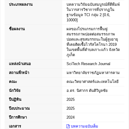
ประเภทผลงาน
บทความวิจัยฉบับสมบูรณ์ที่ตีพืมพ์
ในวารสารวิชาการที่ปรากฏใน
ฐานข้อมูล TCI กลุ่ม 2 [0.6,
10000]
ชื่อผลงาน
ผลของโปรแกรมการฟื้นฟู
สมรรถภาพปอดต่อสมรรถภาพ
ปอดและสุขสมรรถนะในผู้สูงอายุ
ที่เคยติดเชื้อไวรัสโคโรนา 2019
ในเขตพื้นที่ตำบลเกาะแก้ว จังหวัด
ภูเก็ต
แหล่งนำเสนอ
SciTech Research Journal
สถานที่/หน้า
มหาวิทยาลัยราชภัฏมหาสารคาม
คณะ
คณะวิทยาศาสตร์และเทคโนโลยี
นักวิจัย
อ.ดร. นิศากร ตันติวิบูลชัย
ปีปฏิทิน
2025
ปีงบประมาณ
2025
ปีการศึกษา
2024
เอกสาร
บทความฉบับเต็ม