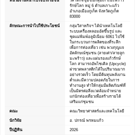
หน่วยงานที่นำไปใช้ประโยชน์
วิสาหกิจชุมชนกลุ่มเกาะมะพร้าว
รักษ์โลก หมู่ 6 ตำบลเกาะแก้ว
อำเภอเมืองภูเก็ต จังหวัดภูเก็ต
83000
ลักษณะการนำไปใช้ประโยชน์
กลุ่มวิสาหกิจฯ ได้นำเทคโนโลยี
ระบบเครื่องหลอมอัดขึ้นรูป และ
ชุดแม่พิมพ์อลูมิเนียม 6061 ไปใช้
ในกระบวนการผลิตของที่ระลึก
เพื่อการท่องเที่ยว เช่น พวงกุญแจ
อัตลักษณ์ชุมชน (ลายเต่า/ลายลูก
มะพร้าว) และแผ่นรองแก้วรักษ์
โลก สามารถอัพไซเคิล (Upcycle)
ฝาขวดพลาสติกได้ในปริมาณมาก
อย่างรวดเร็ว โดยมีต้นทุนพลังงาน
ต่ำและมีความปลอดภัยในการ
ทำงานสูง ทำให้กลุ่มมีผลิตภัณฑ์ที่
เป็นมิตรต่อสิ่งแวดล้อมจำหน่าย
แก่นักท่องเที่ยวเพื่อสร้างรายได้
เสริมแก่ชุมชน
คณะ
คณะวิทยาศาสตร์และเทคโนโลยี
นักวิจัย
อ. ปกรณ์ พรหมแก้ว
ปีปฏิทิน
2026