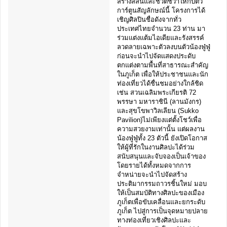
สร้างสีสันและชีวิตชีวาให้กับตัว
การ์ตูนสัญลักษณ์นี้ โครงการได้
เชิญศิลปินชื่อดังจากทั่ว
ประเทศไทยจำนวน 23 ท่าน มา
ร่วมแต่งแต้มไอเดียและรังสรรค์
ลวดลายเฉพาะตัวลงบนตัวน้องฟู่ฟู่
ก่อนจะนำไปจัดแสดงประดับ
ตกแต่งตามพื้นที่สาธารณะสำคัญ
ในภูเก็ต เพื่อให้ประชาชนและนัก
ท่องเที่ยวได้ชื่นชมอย่างใกล้ชิด
เช่น สวนเฉลิมพระเกียรติ 72
พรรษา มหาราชินี (ลานมังกร)
และสุขโขพาวิลเลียน (Sukko
Pavilion)ไม่เพียงแต่ตั้งโชว์เพื่อ
ความสวยงามเท่านั้น แต่ผลงาน
น้องฟู่ฟู่ทั้ง 23 ตัวนี้ ยังเปิดโอกาส
ให้ผู้ที่รักในงานศิลปะได้ร่วม
สนับสนุนและจับจองเป็นเจ้าของ
โดยรายได้ทั้งหมดจากการ
จำหน่ายจะนำไปจัดสร้าง
ประติมากรรมถาวรชิ้นใหม่ มอบ
ให้เป็นสมบัติทางศิลปะของเมือง
ภูเก็ตเพื่อขับเคลื่อนและยกระดับ
ภูเก็ต ไปสู่การเป็นจุดหมายปลาย
ทางท่องเที่ยวเชิงศิลปะและ