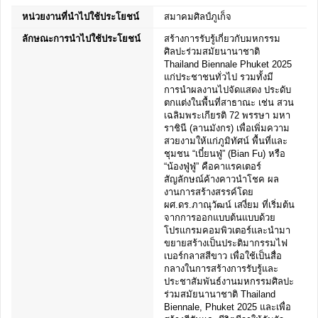
หน่วยงานที่นำไปใช้ประโยชน์
สมาคมศิลป์ภูเก็จ
ลักษณะการนำไปใช้ประโยชน์
สร้างการรับรู้เกี่ยวกับมหกรรม
ศิลปะร่วมสมัยนานาชาติ
Thailand Biennale Phuket 2025
แก่ประชาชนทั่วไป รวมทั้งมี
การนำผลงานไปจัดแสดง ประดับ
ตกแต่งในพื้นที่สาธาณะ เช่น สวน
เฉลิมพระเกียรติ 72 พรรษา มหา
ราชินี (ลานมังกร) เพื่อเพิ่มความ
สวยงามให้แก่ภูมิทัศน์ พื้นที่และ
ชุมชน “เบี๋ยนฟู่” (Bian Fu) หรือ
“น้องฟู่ฟู่” คือคาแรคเตอร์
สัญลักษณ์ค้างคาวนำโชค ผล
งานการสร้างสรรค์โดย
ผศ.ดร.ภาณุวัฒน์ เสงี่ยม ที่เริ่มต้น
จากการออกแบบต้นแบบด้วย
โปรแกรมคอมพิวเตอร์และนำมา
ขยายสร้างเป็นประติมากรรมไฟ
เบอร์กลาสสีขาว เพื่อใช้เป็นสื่อ
กลางในการสร้างการรับรู้และ
ประชาสัมพันธ์งานมหกรรมศิลปะ
ร่วมสมัยนานาชาติ Thailand
Biennale, Phuket 2025 และเพื่อ